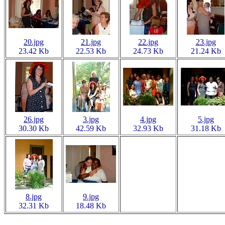
20.jpg
21.jpg
22.jpg
23.jpg
23.42 Kb
22.53 Kb
24.73 Kb
21.24 Kb
26.jpg
3.jpg
4.jpg
5.jpg
30.30 Kb
42.59 Kb
32.93 Kb
31.18 Kb
8.jpg
9.jpg
32.31 Kb
18.48 Kb