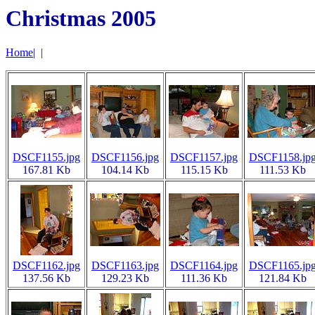
Christmas 2005
Home
|
|
DSCF1155.jpg
DSCF1156.jpg
DSCF1157.jpg
DSCF1158.jp
167.81 Kb
104.14 Kb
115.15 Kb
111.53 Kb
DSCF1162.jpg
DSCF1163.jpg
DSCF1164.jpg
DSCF1165.jp
137.56 Kb
129.23 Kb
111.36 Kb
121.84 Kb