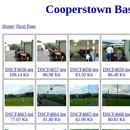
Cooperstown Bas
Home
|
|
Next Page
DSCF4656.jpg
DSCF4657.jpg
DSCF4658.jpg
DSCF4659.jp
108.14 Kb
86.98 Kb
83.50 Kb
86.48 Kb
DSCF4663.jpg
DSCF4664.jpg
DSCF4665.jpg
DSCF4666.jp
77.07 Kb
81.80 Kb
82.06 Kb
80.81 Kb