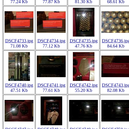
77.24 Kb
77.87 Kb
81.30 Kb
68.61 Kb
DSCF4733.jpg
DSCF4734.jpg
DSCF4735.jpg
DSCF4736.jp
71.08 Kb
77.12 Kb
47.76 Kb
84.64 Kb
DSCF4740.jpg
DSCF4741.jpg
DSCF4742.jpg
DSCF4743.jp
47.51 Kb
77.61 Kb
55.20 Kb
82.08 Kb