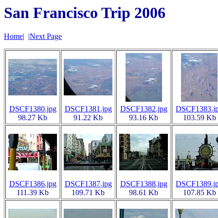
San Francisco Trip 2006
Home
|
|
Next Page
DSCF1380.jpg
DSCF1381.jpg
DSCF1382.jpg
DSCF1383.j
98.27 Kb
91.22 Kb
93.16 Kb
103.59 Kb
DSCF1386.jpg
DSCF1387.jpg
DSCF1388.jpg
DSCF1389.j
111.39 Kb
109.71 Kb
98.61 Kb
107.85 Kb