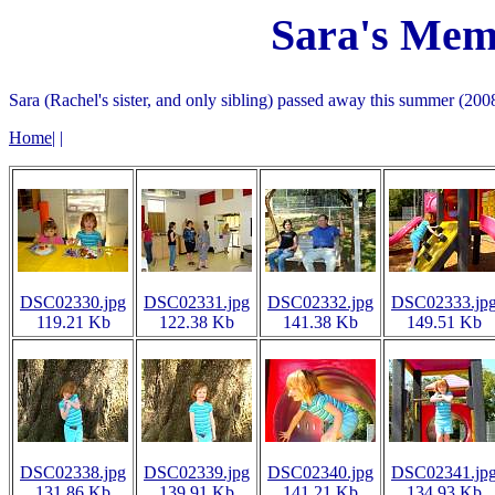
Sara's Memo
Sara (Rachel's sister, and only sibling) passed away this summer (2008)
Home
|
|
DSC02330.jpg
DSC02331.jpg
DSC02332.jpg
DSC02333.jp
119.21 Kb
122.38 Kb
141.38 Kb
149.51 Kb
DSC02338.jpg
DSC02339.jpg
DSC02340.jpg
DSC02341.jp
131.86 Kb
139.91 Kb
141.21 Kb
134.93 Kb