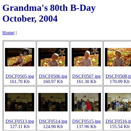
Grandma's 80th B-Day
October, 2004
Home
|
|
DSCF0505.jpg
DSCF0506.jpg
DSCF0507.jpg
DSCF0508.j
161.70 Kb
160.97 Kb
161.30 Kb
170.09 Kb
DSCF0513.jpg
DSCF0514.jpg
DSCF0515.jpg
DSCF0516.j
127.11 Kb
124.96 Kb
137.96 Kb
155.54 Kb