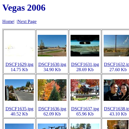
Vegas 2006
Home
|
|
Next Page
DSCF1629.jpg
DSCF1630.jpg
DSCF1631.jpg
DSCF1632.j
14.75 Kb
34.90 Kb
28.69 Kb
27.60 Kb
DSCF1635.jpg
DSCF1636.jpg
DSCF1637.jpg
DSCF1638.j
40.52 Kb
62.09 Kb
65.96 Kb
43.10 Kb